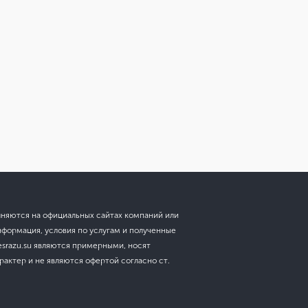
лняются на официальных сайтах компаний или
нформация, условия по услугам и полученные
esrazu.su являются примерными, носят
актер и не являются офертой согласно ст.