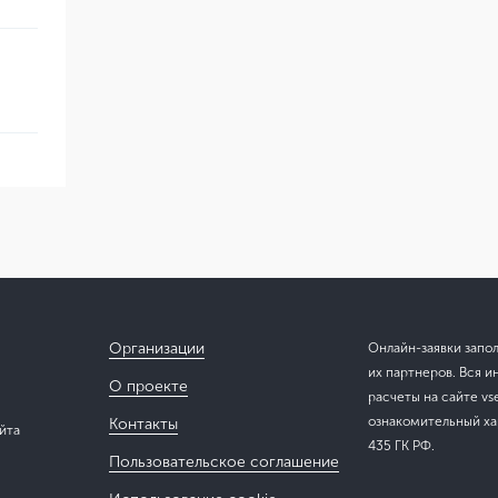
Организации
Онлайн-заявки запо
их партнеров. Вся и
О проекте
расчеты на сайте vs
ознакомительный хар
Контакты
йта
435 ГК РФ.
Пользовательское соглашение