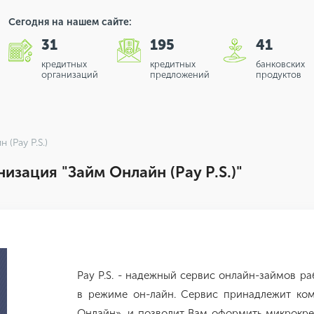
Сегодня на нашем сайте:
31
195
41
кредитных
кредитных
банковских
организаций
предложений
продуктов
 (Pay P.S.)
зация "Займ Онлайн (Pay P.S.)"
Pay P.S. - надежный сервис онлайн-займов 
в режиме он-лайн. Сервис принадлежит к
Онлайн», и позволит Вам оформить микрокре